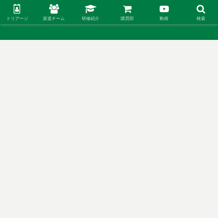
災害医療らぼ
トリアージ
派遣チーム
研修紹介
購買部
動画
検索