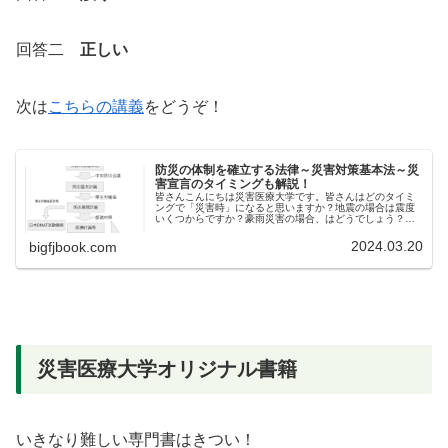
回答二
正しい
次は
こちらの講義
をどうぞ！
防災の体制を確立する法律～災害対策基本法～災
害宣言のタイミングも解説！
皆さんこんにちは災害医療大学です。皆さんはどのタイミ
ングで「災害時」になると思いますか？地震の場合は震度
いくつからですか？豪雨災害の場合、はどうでしょう？基
本的に災害時に活動する組織はそれぞれの基準ではありま
すが、災害時・平常時の基準を決め...
2024.03.20
bigfjbook.com
災害医療大学オリジナル書籍
いきなり難しい専門書はきつい！