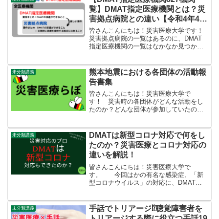
耳にすることはないと思い...
覧】DMAT指定医療機関とは？災
害拠点病院との違い【令和4年4月
版】
皆さんこんにちは！災害医療大学です！
災害拠点病院の一覧はあるのに、DMAT
指定医療機関の一覧はなかなか見つから
ないな～と思ったので、災害医療大学と
して作ってしまいました！皆さんの就職
や転職の際の参考にしてみてください
熊本地震における各団体の活動報
未分類講義
ね！DMAT指定病院・D...
告書集
皆さんこんにちは！災害医療大学で
す！ 災害時の各団体がどんな活動をし
たのか？どんな団体が参加していたの
か？ 実際に調べてみると調べにくいこ
とってありますよね～ということで、各
団体が何をしてきたのかを軽くまとめま
DMATは新型コロナ対応で何をし
未分類講義
す！見つけたものから掲載してい...
たのか？災害医療とコロナ対応の
違いを解説！
皆さんこんにちは！災害医療大学で
す。 今回はかの有名な感染症、「新
型コロナウイルス」の対応に、DMATが
投入された点について触れていきま
す。 令和2年12月4日に行われた、
「第22回救急・災害医療提供体制等の在
手話でトリアージ⁉聴覚障害者を
未分類講義
り方に関する検討会」で厚生...
トリアージする際に役立つ手話19