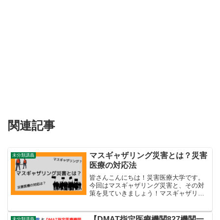
関連記事
マスギャザリング災害とは？災害
未分類講義
医療の対応法
皆さんこんにちは！災害医療大学です。
今回はマスギャザリング災害と、その対
策を見ていきましょう！マスギャザリン
グ災害とは何か？「マスギャザリング災
害」という言葉を普段から耳にすること
はありますか？一般的な方ならなかなか
【DMAT指定医療機関827機関一
未分類講義