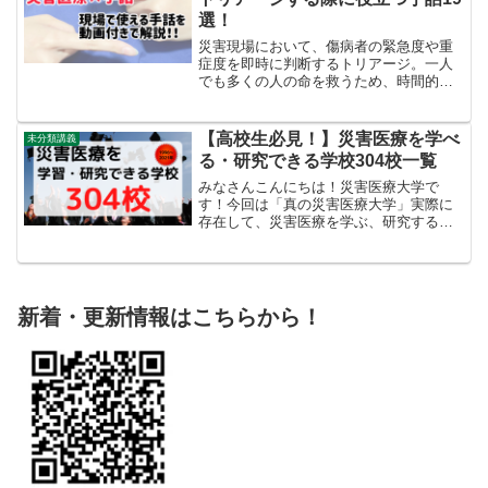
選！
災害現場において、傷病者の緊急度や重
症度を即時に判断するトリアージ。一人
でも多くの人の命を救うため、時間的な
余裕はほとんどありません。災害の現場
でよく使われるSTART法トリアージにお
いては、傷病者1人当たり30秒で行う必要
【高校生必見！】災害医療を学べ
未分類講義
があるとされてい...
る・研究できる学校304校一覧
みなさんこんにちは！災害医療大学で
す！今回は「真の災害医療大学」実際に
存在して、災害医療を学ぶ、研究するこ
とができる学校を304校ご紹介します！災
害医療に興味のある高校生の皆さんや、
大学院に進学を考えているみなさんはぜ
ひ参考にしてみてくださ...
新着・更新情報はこちらから！